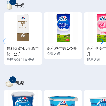
7
牛奶
保利金裝4.5全脂牛
保利純牛奶 1公升
保利脫脂牛
有營之選
奶 1公升
升
醇厚極致 升級享受
健康之選
7
乳酪