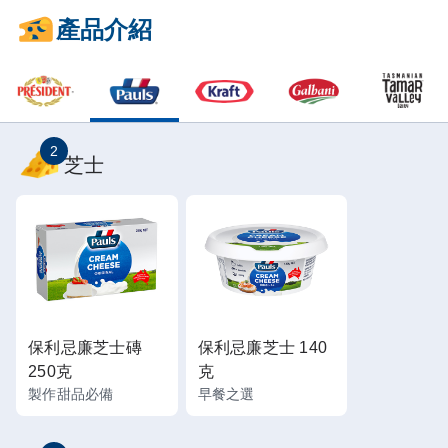
產品介紹
2
芝士
保利忌廉芝士磚
保利忌廉芝士 140
250克
克
製作甜品必備
早餐之選