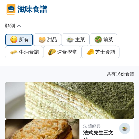
滋味食譜
類別
所有
甜品
主菜
前菜
牛油食譜
速食學堂
芝士食譜
共有
16
份食譜
法國經典
法式先生三文