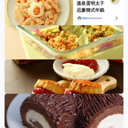
溫泉蛋明太子
忌廉韓式年糕