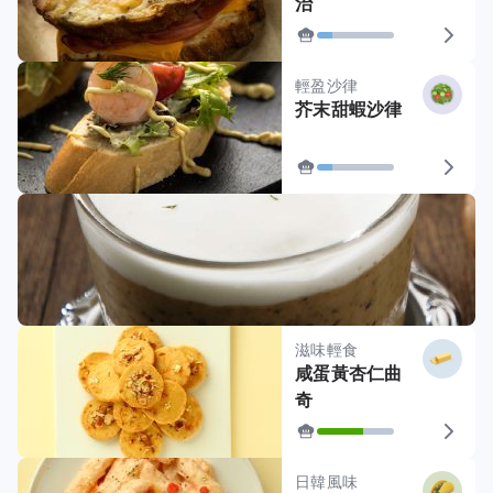
治
輕盈沙律
芥末甜蝦沙律
滋味輕食
咸蛋黃杏仁曲
奇
日韓風味