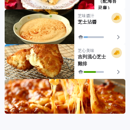
（配海苔
忌廉）
芝味醬汁
芝士沾醬
芝心美味
吉列流心芝士
雞排