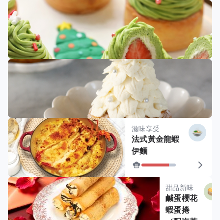
滋味享受
法式黃金龍蝦
伊麵
甜品新味
鹹蛋櫻花
蝦蛋捲